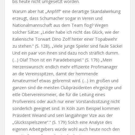
bis heute nicht umgesetzt worden.
Warum aber hat „Anpfiff“ eine derartige Skandalwirkung
erzeugt, dass Schumacher sogar in Verein und
Nationalmannschaft aus dem Team flog? Wegen
solcher Sätze: „Leider habe ich nicht das Glück, wie der
italienische Torwart Dino Zoff hinter einer Topabwehr
zu stehen.“ (S. 128), „Viele junge Spieler sind faule Säcke!
Und ein paar von ihnen sind dazu noch sträflich dumm.
(…) Olaf Thon ist ein Paradebeispiel.“ (S. 176) „Mein
Herzenswunsch: endlich mehr effiziente Profimanager
an die Vereinsspitzen, damit der hemmende
Amateurmief etwas gebremst wird. (…) Im großen und
ganzen sind die meisten Clubpräsidenten ehrgeizige und
eitle Obervereinsmeier, die für die Leitung eines
Profivereins oder auch nur einer Vorstandssitzung nicht
sonderlich geeignet sind. In Köln zum Beispiel kommen
Präsident Weiand und sein langjähriger Vize aus der
„Glücksspielszene“.“ (S. 179) Solch eine Analyse des
eigenen Arbeitgebers würde wohl auch heute noch den