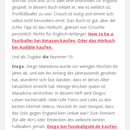
und hat 2006 und 2010 zwei WM-Endrunden für England
gespielt. In diesem Buch erklärt er, wie es wirklich ist,
Profifußballer zu sein. Crouch ist lustig und nimmt sich
selbst nicht besonders ernst. Das Buch ist gut, aber der
echte Tipp ist das Hörbuch, gelesen von Crouchie
persönlich. Nichts für Englisch-Anfänger.
How to be a
footballer bei Amazon kaufen.
Oder das Hörbuch
bei Audible kaufen.
Und als Zugabe
die
Nummer 10:
Diego.
Diego Maradona wurde vor wenigen Wochen 60
Jahre alt, und wer ihn Anfang des Jahrtausends gesehen
hat, wunderte sich fast darüber, dass er dieses Alter
tatsächlich erreicht hat. Wenige Wochen später ist
Maradona verstorben. In diesem Heft wird Diegos
Leben nacherzählt. Viele tolle Fotos und Links zu den
besten Internet-Videos. Wusstet ihr zum Beispiel, dass
das Solo gegen England kein Unikat war? Zum Erinnern
(für alle 40+) oder Entdecken des vielleicht besten
Fußballers jemals.
Diego bei fussballgold.de kaufen.