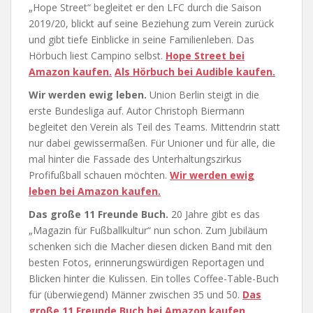
„Hope Street“ begleitet er den LFC durch die Saison
2019/20, blickt auf seine Beziehung zum Verein zurück
und gibt tiefe Einblicke in seine Familienleben. Das
Hörbuch liest Campino selbst.
Hope Street bei
Amazon kaufen.
Als Hörbuch bei Audible kaufen.
Wir werden ewig leben.
Union Berlin steigt in die
erste Bundesliga auf. Autor Christoph Biermann
begleitet den Verein als Teil des Teams. Mittendrin statt
nur dabei gewissermaßen. Für Unioner und für alle, die
mal hinter die Fassade des Unterhaltungszirkus
Profifußball schauen möchten.
Wir werden ewig
leben bei Amazon kaufen.
Das große 11 Freunde Buch.
20 Jahre gibt es das
„Magazin für Fußballkultur“ nun schon. Zum Jubiläum
schenken sich die Macher diesen dicken Band mit den
besten Fotos, erinnerungswürdigen Reportagen und
Blicken hinter die Kulissen. Ein tolles Coffee-Table-Buch
für (überwiegend) Männer zwischen 35 und 50.
Das
große 11 Freunde Buch bei Amazon kaufen.