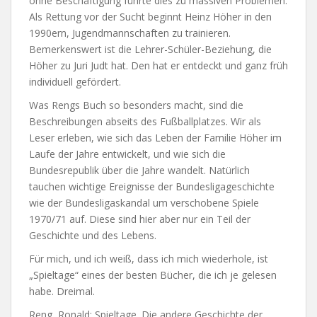
ohne Beschäftigung führte dies zu massiven Problemen.
Als Rettung vor der Sucht beginnt Heinz Höher in den
1990ern, Jugendmannschaften zu trainieren.
Bemerkenswert ist die Lehrer-Schüler-Beziehung, die
Höher zu Juri Judt hat. Den hat er entdeckt und ganz früh
individuell gefördert.
Was Rengs Buch so besonders macht, sind die
Beschreibungen abseits des Fußballplatzes. Wir als
Leser erleben, wie sich das Leben der Familie Höher im
Laufe der Jahre entwickelt, und wie sich die
Bundesrepublik über die Jahre wandelt. Natürlich
tauchen wichtige Ereignisse der Bundesligageschichte
wie der Bundesligaskandal um verschobene Spiele
1970/71 auf. Diese sind hier aber nur ein Teil der
Geschichte und des Lebens.
Für mich, und ich weiß, dass ich mich wiederhole, ist
„Spieltage“ eines der besten Bücher, die ich je gelesen
habe. Dreimal.
Reng, Ronald: Spieltage. Die andere Geschichte der