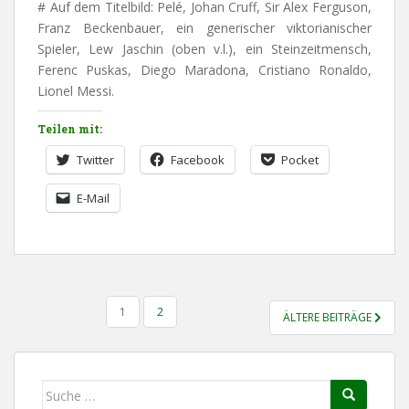
# Auf dem Titelbild: Pelé, Johan Cruff, Sir Alex Ferguson,
Franz Beckenbauer, ein generischer viktorianischer
Spieler, Lew Jaschin (oben v.l.), ein Steinzeitmensch,
Ferenc Puskas, Diego Maradona, Cristiano Ronaldo,
Lionel Messi.
Teilen mit:
Twitter
Facebook
Pocket
E-Mail
BEITRAGSNAVIGATION
1
2
ÄLTERE BEITRÄGE
Suche