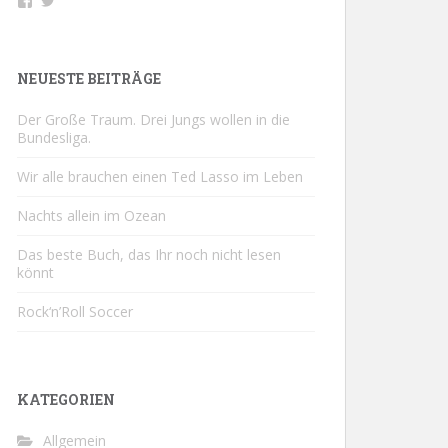
Profil
Profil
von
von
buchsport
@buchsportDE
auf
auf
Facebook
Twitter
NEUESTE BEITRÄGE
anzeigen
anzeigen
Der Große Traum. Drei Jungs wollen in die
Bundesliga.
Wir alle brauchen einen Ted Lasso im Leben
Nachts allein im Ozean
Das beste Buch, das Ihr noch nicht lesen
könnt
Rock‘n’Roll Soccer
KATEGORIEN
Allgemein