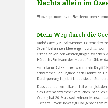
Nachts allein im Oze
15. September 2021
Schreib einen Komm
Mein Weg durch die Oce
André Wiersig ist Schwimmer. Extremschwimmer
Seven“ bekannten Meerengen durchschwommen.
erzählt er von den Anstrengungen zwischen 
Hörbuch „Ein Mann des Meeres“ erzählt er da
Ärmelkanal-Schwimmen war mir ein Begriff. Mu
schwimmen von England nach Frankreich. Der 
Durchquerung liegt bei knapp sieben Stunden.
Dass aber der Ärmelkanal Teil einer globale
sich Extremschwimmer versuchen, habe ich er
Wiersig hat 2019 als sechzehnter Mensch (da
„Ocean’s Seven“ bewältigt und gemeinsam mit 