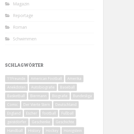
Magazin
Reportage
Roman
Schwimmen
SCHLAGWÖRTER
11Freunde
American Football
Amerika
Anekdoten
Autobiografie
Baseball
Basketball
Biermann
Biografie
Bundesliga
Comic
Der Vierte Stern
Deutschland
England
Escher
football
Fußball
geistdörfer
Geschenke
Geschichte
Handball
History
Hockey
Honigstein