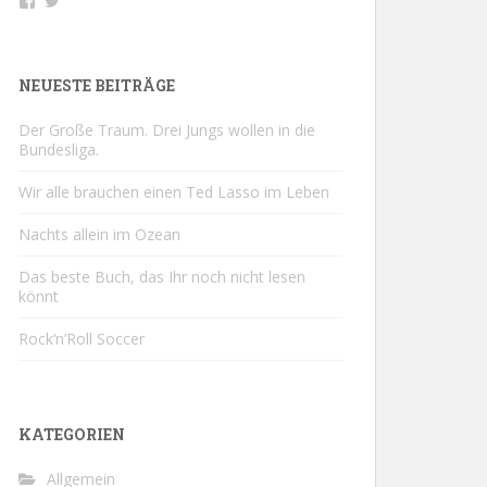
Profil
Profil
von
von
buchsport
@buchsportDE
auf
auf
Facebook
Twitter
NEUESTE BEITRÄGE
anzeigen
anzeigen
Der Große Traum. Drei Jungs wollen in die
Bundesliga.
Wir alle brauchen einen Ted Lasso im Leben
Nachts allein im Ozean
Das beste Buch, das Ihr noch nicht lesen
könnt
Rock‘n’Roll Soccer
KATEGORIEN
Allgemein