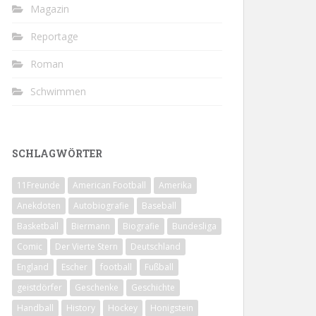
Magazin
Reportage
Roman
Schwimmen
SCHLAGWÖRTER
11Freunde
American Football
Amerika
Anekdoten
Autobiografie
Baseball
Basketball
Biermann
Biografie
Bundesliga
Comic
Der Vierte Stern
Deutschland
England
Escher
football
Fußball
geistdörfer
Geschenke
Geschichte
Handball
History
Hockey
Honigstein