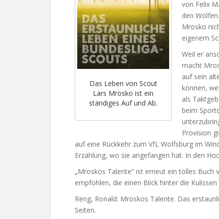
von Felix M
den Wölfen
Mrosko nich
eigenem Sch
Weil er ans
macht Mrosk
auf sein al
Das Leben von Scout
können, wen
Lars Mrosko ist ein
als Taktgeb
ständiges Auf und Ab.
beim Sportdi
unterzubrin
Provision g
auf eine Rückkehr zum VfL Wolfsburg im Wind
Erzählung, wo sie angefangen hat. In den Ho
„Mroskos Talente“ ist erneut ein tolles Buch 
empfohlen, die einen Blick hinter die Kulissen
Reng, Ronald: Mroskos Talente. Das erstaunl
Seiten.