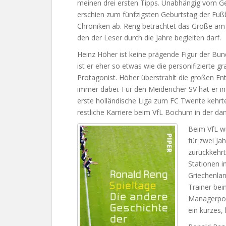
meinen drei ersten Tipps. Unabhängig vom Gen
erschien zum fünfzigsten Geburtstag der Fußb
Chroniken ab. Reng betrachtet das Große am Be
den der Leser durch die Jahre begleiten darf.
Heinz Höher ist keine prägende Figur der Bun
ist er eher so etwas wie die personifizierte g
Protagonist. Höher überstrahlt die großen En
immer dabei. Für den Meidericher SV hat er in
erste holländische Liga zum FC Twente kehrte
restliche Karriere beim VfL Bochum in der dam
Beim VfL w
für zwei J
zurückkehrt
Stationen i
Griechenlan
Trainer bei
Managerpost
ein kurzes,