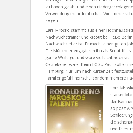
zu haben glaubt und einen niedergeschlagene
Verwendung mehr für ihn hat. Wie immer schaf
zeigen.
Lars Mrosko stammt aus einer Hochhaussiedlun
Nachwuchstrainer und -scout bei TeBe Berlin 
Nachwuchsleiter ist. Er macht einen guten J
Die Münchner engagieren ihn als Scout für N
ganze Weile gut und wäre vielleicht noch vie
Getriebener wäre. Beim FC St. Pauli soll er 
Hamburg. Nur, um nach kurzer Zeit festzustel
Familiengefühl herrscht, sondern mehrere Fak
Lars Mrosko
starker Ma
der Berline
so positiv,
Schilderunge
die schönst
und feiert 