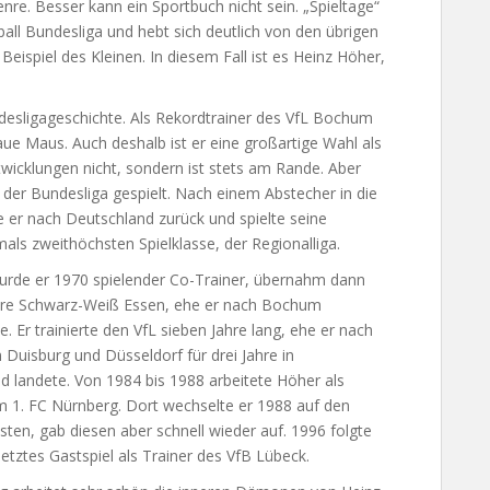
re. Besser kann ein Sportbuch nicht sein. „Spieltage“
all Bundesliga und hebt sich deutlich von den übrigen
ispiel des Kleinen. In diesem Fall ist es Heinz Höher,
desligageschichte. Als Rekordtrainer des VfL Bochum
raue Maus. Auch deshalb ist er eine großartige Wahl als
twicklungen nicht, sondern ist stets am Rande. Aber
 der Bundesliga gespielt. Nach einem Abstecher in die
 er nach Deutschland zurück und spielte seine
als zweithöchsten Spielklasse, der Regionalliga.
urde er 1970 spielender Co-Trainer, übernahm dann
ahre Schwarz-Weiß Essen, ehe er nach Bochum
e. Er trainierte den VfL sieben Jahre lang, ehe er nach
n Duisburg und Düsseldorf für drei Jahre in
d landete. Von 1984 bis 1988 arbeitete Höher als
m 1. FC Nürnberg. Dort wechselte er 1988 auf den
en, gab diesen aber schnell wieder auf. 1996 folgte
 letztes Gastspiel als Trainer des VfB Lübeck.