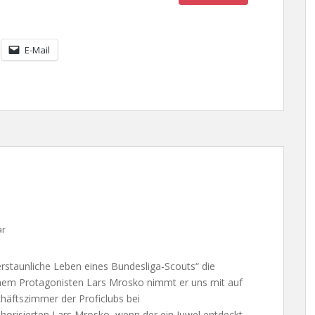
E-Mail
ar
rstaunliche Leben eines Bundesliga-Scouts“ die
einem Protagonisten Lars Mrosko nimmt er uns mit auf
häftszimmer der Proficlubs bei
horisierten Lars Mrosko, wenn der ein Juwel entdeckt