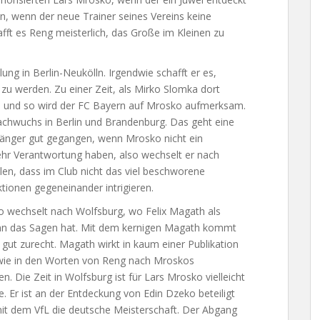
n, wenn der neue Trainer seines Vereins keine
ft es Reng meisterlich, das Große im Kleinen zu
g in Berlin-Neukölln. Irgendwie schafft er es,
zu werden. Zu einer Zeit, als Mirko Slomka dort
ob und so wird der FC Bayern auf Mrosko aufmerksam.
achwuchs in Berlin und Brandenburg. Das geht eine
l länger gut gegangen, wenn Mrosko nicht ein
mehr Verantwortung haben, also wechselt er nach
len, dass im Club nicht das viel beschworene
tionen gegeneinander intrigieren.
 wechselt nach Wolfsburg, wo Felix Magath als
nn das Sagen hat. Mit dem kernigen Magath kommt
r gut zurecht. Magath wirkt in kaum einer Publikation
 wie in den Worten von Reng nach Mroskos
n. Die Zeit in Wolfsburg ist für Lars Mrosko vielleicht
e. Er ist an der Entdeckung von Edin Dzeko beteiligt
mit dem VfL die deutsche Meisterschaft. Der Abgang