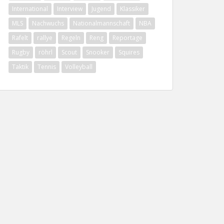
International
Interview
Jugend
Klassiker
MLS
Nachwuchs
Nationalmannschaft
NBA
Rafelt
rallye
Regeln
Reng
Reportage
Rugby
röhrl
Scout
Snooker
Squires
Taktik
Tennis
Volleyball