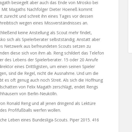
agath besiegelt aber auch das Ende von Mrosko bei
. Mit Magaths Nachfolger Dieter Hoeneß kommt
t zurecht und schreit ihn eines Tages vor dessen
reibtisch wegen eines Missverständnisses an.
chließend keine Anstellung als Scout mehr findet,
o sich als Spielerberater selbstständig. Anstatt aber
tes Netzwerk aus befreundeten Scouts setzen zu
den diese sich von ihm ab. Reng schildert das Telefon
er des Lebens der Spielerberater. 15 oder 20 Anrufe
rektor eines Drittligisten, um einen seinen Spieler
gen, sind die Regel, nicht die Ausnahme. Und um die
ibt es oft genug auch noch Streit. Als sich die Hoffnung
schatten von Felix Magath zerschlägt, endet Rengs
chhäusern von Berlin-Neukölln.
von Ronald Reng und all jenen dringend als Lektüre
 des Profifußballs werfen wollen.
iche Leben eines Bundesliga-Scouts. Piper 2015. 416