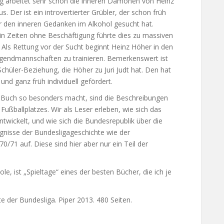
g arbeitet sehr schön die inneren Dämonen von Heinz
s. Der ist ein introvertierter Grübler, der schon früh
r den inneren Gedanken im Alkohol gesucht hat.
n Zeiten ohne Beschäftigung führte dies zu massiven
Als Rettung vor der Sucht beginnt Heinz Höher in den
ugendmannschaften zu trainieren. Bemerkenswert ist
Schüler-Beziehung, die Höher zu Juri Judt hat. Den hat
und ganz früh individuell gefördert.
Buch so besonders macht, sind die Beschreibungen
 Fußballplatzes. Wir als Leser erleben, wie sich das
twickelt, und wie sich die Bundesrepublik über die
ignisse der Bundesligageschichte wie der
/71 auf. Diese sind hier aber nur ein Teil der
le, ist „Spieltage“ eines der besten Bücher, die ich je
e der Bundesliga. Piper 2013. 480 Seiten.