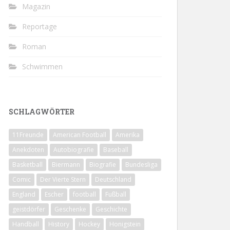
Magazin
Reportage
Roman
Schwimmen
SCHLAGWÖRTER
11Freunde
American Football
Amerika
Anekdoten
Autobiografie
Baseball
Basketball
Biermann
Biografie
Bundesliga
Comic
Der Vierte Stern
Deutschland
England
Escher
football
Fußball
geistdörfer
Geschenke
Geschichte
Handball
History
Hockey
Honigstein