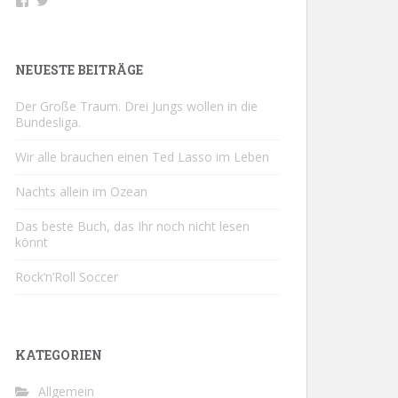
Profil
Profil
von
von
buchsport
@buchsportDE
auf
auf
Facebook
Twitter
NEUESTE BEITRÄGE
anzeigen
anzeigen
Der Große Traum. Drei Jungs wollen in die
Bundesliga.
Wir alle brauchen einen Ted Lasso im Leben
Nachts allein im Ozean
Das beste Buch, das Ihr noch nicht lesen
könnt
Rock‘n’Roll Soccer
KATEGORIEN
Allgemein