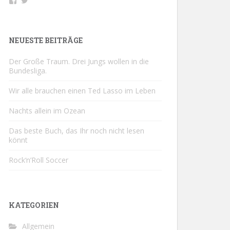
Profil
Profil
von
von
buchsport
@buchsportDE
auf
auf
Facebook
Twitter
NEUESTE BEITRÄGE
anzeigen
anzeigen
Der Große Traum. Drei Jungs wollen in die
Bundesliga.
Wir alle brauchen einen Ted Lasso im Leben
Nachts allein im Ozean
Das beste Buch, das Ihr noch nicht lesen
könnt
Rock‘n’Roll Soccer
KATEGORIEN
Allgemein