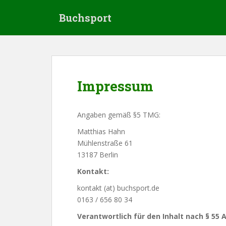
S
Buchsport
k
i
p
t
o
m
Impressum
a
i
n
Angaben gemäß §5 TMG:
c
Matthias Hahn
o
Mühlenstraße 61
n
13187 Berlin
t
e
Kontakt:
n
kontakt (at) buchsport.de
t
0163 / 656 80 34
Verantwortlich für den Inhalt nach § 55 A