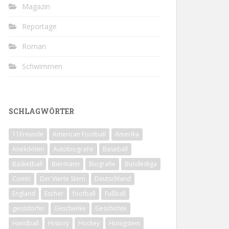
Magazin
Reportage
Roman
Schwimmen
SCHLAGWÖRTER
11Freunde
American Football
Amerika
Anekdoten
Autobiografie
Baseball
Basketball
Biermann
Biografie
Bundesliga
Comic
Der Vierte Stern
Deutschland
England
Escher
football
Fußball
geistdörfer
Geschenke
Geschichte
Handball
History
Hockey
Honigstein