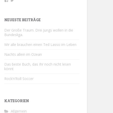
Profil
Profil
von
von
buchsport
@buchsportDE
auf
auf
Facebook
Twitter
NEUESTE BEITRÄGE
anzeigen
anzeigen
Der Große Traum. Drei Jungs wollen in die
Bundesliga.
Wir alle brauchen einen Ted Lasso im Leben
Nachts allein im Ozean
Das beste Buch, das Ihr noch nicht lesen
könnt
Rock‘n’Roll Soccer
KATEGORIEN
Allgemein