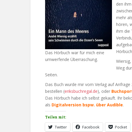
den ihm
zwischen
mehr al
hören, w
ihm die 
Verbind
aufgebau
Hörbüche
Das Hörbuch war für mich eine
umwerfende Überraschung.
Wiersig,
Weg durc
Seiten.
Das Buch wurde mir vom Verlag auf Anfrage zur
bestellen (
eriksbuchregal.de
), oder
Buchsport
Das Hörbuch habe ich selbst gekauft. Ihr bek
als
Digitalversion bspw. über Audible
.
Teilen mit:
Twitter
Facebook
Pocket