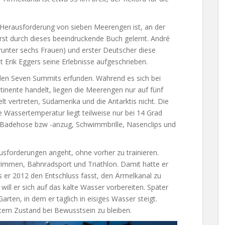
n Herausforderung von sieben Meerengen ist, an der
st durch dieses beeindruckende Buch gelernt. André
runter sechs Frauen) und erster Deutscher diese
Erik Eggers seine Erlebnisse aufgeschrieben.
den Seven Summits erfunden. Während es sich bei
tinente handelt, liegen die Meerengen nur auf fünf
t vertreten, Südamerika und die Antarktis nicht. Die
e Wassertemperatur liegt teilweise nur bei 14 Grad
e, Badehose bzw -anzug, Schwimmbrille, Nasenclips und
ausforderungen angeht, ohne vorher zu trainieren.
immen, Bahnradsport und Triathlon. Damit hatte er
er 2012 den Entschluss fasst, den Ärmelkanal zu
ill er sich auf das kalte Wasser vorbereiten. Später
arten, in dem er täglich in eisiges Wasser steigt.
hltem Zustand bei Bewusstsein zu bleiben.