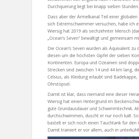
Durchquerung liegt bei knapp sieben Stunden.
Dass aber der Ärmelkanal Teil einer globale
sich Extremschwimmer versuchen, habe ich er
Wiersig hat 2019 als sechzehnter Mensch (da
„Ocean’s Seven“ bewältigt und gemeinsam mit 
Die Ocean’s Seven wurden als Äquivalent zu 
diesen um die höchsten Gipfel der sieben Kon
Kontinenten. Europa und Ozeanien sind doppel
Strecken sind zwischen 14 und 44 km lang, di
Celsius, als Kleidung erlaubt sind Badekapp
Ohrstöpsel.
Damit ist klar, dass niemand eine dieser Her
Wiersig hat einen Hintergrund im Beckenschw
gute Grundausdauer und Schwimmtechnik. Als 
durchschwimmen, duscht er nur noch kalt. So w
bastelt er sich noch einen Tauchtank für den G
Damit trainiert er vor allem, auch in unterkü