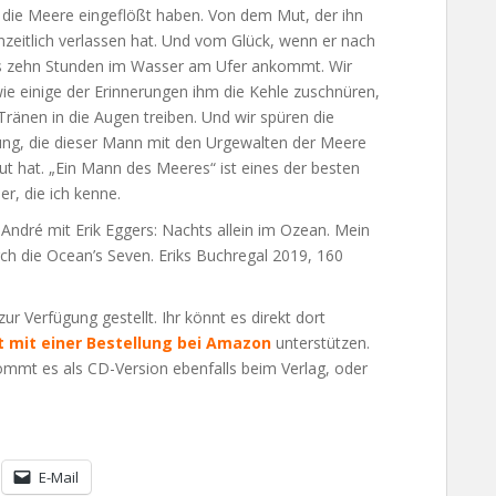
 die Meere eingeflößt haben. Von dem Mut, der ihn
zeitlich verlassen hat. Und vom Glück, wenn er nach
s zehn Stunden im Wasser am Ufer ankommt. Wir
ie einige der Erinnerungen ihm die Kehle zuschnüren,
Tränen in die Augen treiben. Und wir spüren die
ung, die dieser Mann mit den Urgewalten der Meere
t hat. „Ein Mann des Meeres“ ist eines der besten
r, die ich kenne.
 André mit Erik Eggers: Nachts allein im Ozean. Mein
h die Ocean’s Seven. Eriks Buchregal 2019, 160
 Verfügung gestellt. Ihr könnt es direkt dort
 mit einer Bestellung bei Amazon
unterstützen.
ommt es als CD-Version ebenfalls beim Verlag, oder
E-Mail