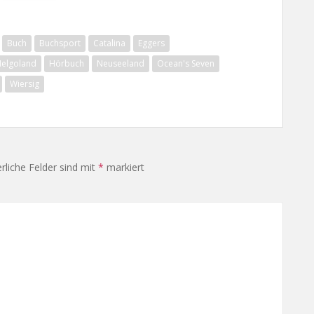
Buch
Buchsport
Catalina
Eggers
elgoland
Hörbuch
Neuseeland
Ocean's Seven
Wiersig
rliche Felder sind mit
*
markiert