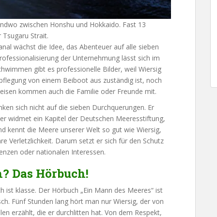
irgendwo zwischen Honshu und Hokkaido. Fast 13
 Tsugaru Strait.
al wächst die Idee, das Abenteuer auf alle sieben
essionalisierung der Unternehmung lässt sich im
hwimmen gibt es professionelle Bilder, weil Wiersig
rpflegung von einem Beiboot aus zuständig ist, noch
Reisen kommen auch die Familie oder Freunde mit.
ken sich nicht auf die sieben Durchquerungen. Er
nd er widmet ein Kapitel der Deutschen Meeresstiftung,
nd kennt die Meere unserer Welt so gut wie Wiersig,
hre Verletzlichkeit. Darum setzt er sich für den Schutz
enzen oder nationalen Interessen.
h? Das Hörbuch!
 ist klasse. Der Hörbuch „Ein Mann des Meeres“ ist
sch. Fünf Stunden lang hört man nur Wiersig, der von
en erzählt, die er durchlitten hat. Von dem Respekt,