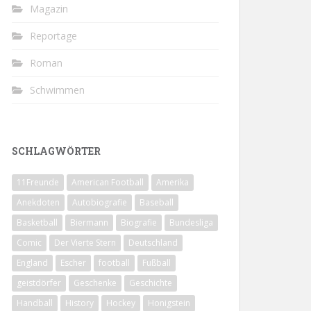
Magazin
Reportage
Roman
Schwimmen
SCHLAGWÖRTER
11Freunde
American Football
Amerika
Anekdoten
Autobiografie
Baseball
Basketball
Biermann
Biografie
Bundesliga
Comic
Der Vierte Stern
Deutschland
England
Escher
football
Fußball
geistdörfer
Geschenke
Geschichte
Handball
History
Hockey
Honigstein