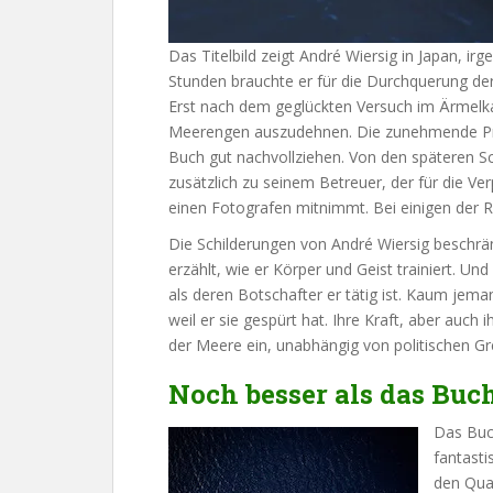
Das Titelbild zeigt André Wiersig in Japan, 
Stunden brauchte er für die Durchquerung der
Erst nach dem geglückten Versuch im Ärmelkan
Meerengen auszudehnen. Die zunehmende Prof
Buch gut nachvollziehen. Von den späteren Sc
zusätzlich zu seinem Betreuer, der für die Ve
einen Fotografen mitnimmt. Bei einigen der 
Die Schilderungen von André Wiersig beschrän
erzählt, wie er Körper und Geist trainiert. U
als deren Botschafter er tätig ist. Kaum jema
weil er sie gespürt hat. Ihre Kraft, aber auch i
der Meere ein, unabhängig von politischen Gr
Noch besser als das Buc
Das Buch
fantasti
den Qual