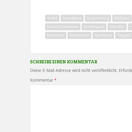
André
Ärmelkanal
Besprechung
Bildband
Extremschwimmen
Extremsport
Gibraltar
H
Rezension
Schwimmen
Sportbuch
Tsugaru
SCHREIBE EINEN KOMMENTAR
Deine E-Mail-Adresse wird nicht veröffentlicht.
Erforde
Kommentar
*