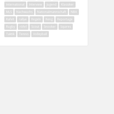
International
Interview
Jugend
Klassiker
MLS
Nachwuchs
Nationalmannschaft
NBA
Rafelt
rallye
Regeln
Reng
Reportage
Rugby
röhrl
Scout
Snooker
Squires
Taktik
Tennis
Volleyball