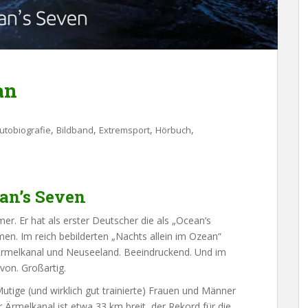
an
,
,
,
,
utobiografie
Bildband
Extremsport
Hörbuch
an’s Seven
. Er hat als erster Deutscher die als „Ocean’s
 Im reich bebilderten „Nachts allein im Ozean“
Ärmelkanal und Neuseeland. Beeindruckend. Und im
von. Großartig.
tige (und wirklich gut trainierte) Frauen und Männer
Ärmelkanal ist etwa 33 km breit, der Rekord für die