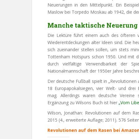
Neuerungen in den Mittelpunkt. Ein Beispie
Maslow bei Torpedo Moskau ab 1942, die de
Manche taktische Neuerung i
Die Lektüre führt einem auch des öfteren 
Wiederentdeckungen alter Ideen sind. Die heu
sich zueinander stellen sollen, um stets m
Tottenham Hotspurs schon 1950. Und mit de
durch vielfältige Verwendbarkeit der Spi
Nationalmannschaft der 1950er Jahre beschre
Der deutsche Fußball spielt in „Revolutionen
18 Europapokalsiegen, vier Welt- und drei
mag. Allerdings waren deutsche Vereine s
Ergänzung zu Wilsons Buch ist hier
„Vom Libe
Wilson, Jonathan: Revolutionen auf dem Rase
2015 (4., erweiterte Auflage; 2011). 576 Seiten
Revolutionen auf dem Rasen bei Amazon