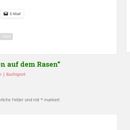
E-Mail
Taktik
en auf dem Rasen“
n | Buchsport
rliche Felder sind mit
*
markiert