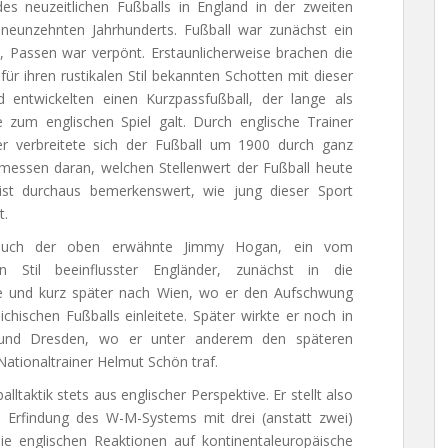
es neuzeitlichen Fußballs in England in der zweiten
 neunzehnten Jahrhunderts. Fußball war zunächst ein
l, Passen war verpönt. Erstaunlicherweise brachen die
für ihren rustikalen Stil bekannten Schotten mit dieser
d entwickelten einen Kurzpassfußball, der lange als
 zum englischen Spiel galt. Durch englische Trainer
er verbreitete sich der Fußball um 1900 durch ganz
messen daran, welchen Stellenwert der Fußball heute
ist durchaus bemerkenswert, wie jung dieser Sport
t.
uch der oben erwähnte Jimmy Hogan, ein vom
en Stil beeinflusster Engländer, zunächst in die
e und kurz später nach Wien, wo er den Aufschwung
ichischen Fußballs einleitete. Später wirkte er noch in
und Dresden, wo er unter anderem den späteren
ationaltrainer Helmut Schön traf.
ltaktik stets aus englischer Perspektive. Er stellt also
ie Erfindung des W-M-Systems mit drei (anstatt zwei)
ie englischen Reaktionen auf kontinentaleuropäische