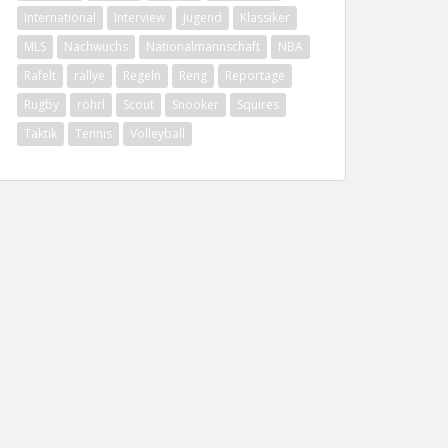
International
Interview
Jugend
Klassiker
MLS
Nachwuchs
Nationalmannschaft
NBA
Rafelt
rallye
Regeln
Reng
Reportage
Rugby
röhrl
Scout
Snooker
Squires
Taktik
Tennis
Volleyball