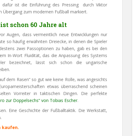
l dafür ist die Einführung des Pressing durch Viktor
n Übergang zum modernen Fußball markiert.
st schon 60 Jahre alt
vor Augen, dass vermeintlich neue Entwicklungen nur
te so häufig erwähnten Dreiecke, in denen die Spieler
indestens zwei Passoptionen zu haben, gab es bei den
m In-Wort Fluidität, das die Anpassung des Systems
eler bezeichnet, lässt sich schon die ungarische
iben.
 auf dem Rasen“ so gut wie keine Rolle, was angesichts
 Europameisterschaften etwas überraschend scheinen
elten Vorreiter in taktischen Dingen. Die perfekte
ro zur Doppelsechs“ von Tobias Escher
.
n. Eine Geschichte der Fußballtaktik. Die Werkstatt,
.
 kaufen.