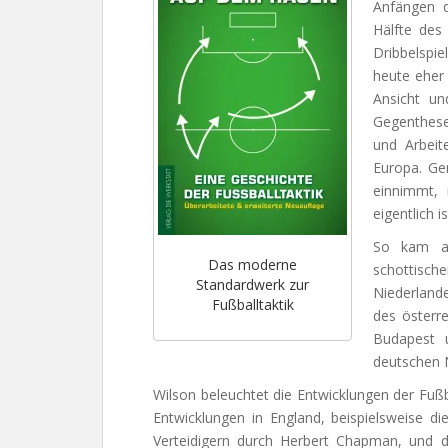
Anfängen d
Hälfte des
Dribbelspie
heute eher 
Ansicht un
Gegenthese
und Arbeit
Europa. Ge
einnimmt, 
eigentlich is
So kam a
Das moderne
schottisch
Standardwerk zur
Niederland
Fußballtaktik
des österre
Budapest 
deutschen N
Wilson beleuchtet die Entwicklungen der Fußbal
Entwicklungen in England, beispielsweise d
Verteidigern durch Herbert Chapman, und d