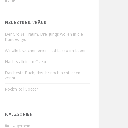
Profil
Profil
von
von
buchsport
@buchsportDE
auf
auf
Facebook
Twitter
NEUESTE BEITRÄGE
anzeigen
anzeigen
Der Große Traum. Drei Jungs wollen in die
Bundesliga.
Wir alle brauchen einen Ted Lasso im Leben
Nachts allein im Ozean
Das beste Buch, das Ihr noch nicht lesen
könnt
Rock‘n’Roll Soccer
KATEGORIEN
Allgemein