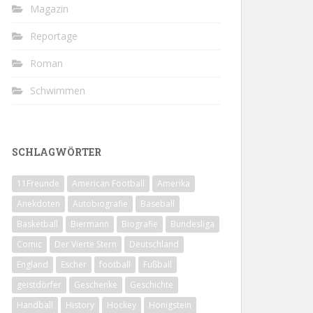
Magazin
Reportage
Roman
Schwimmen
SCHLAGWÖRTER
11Freunde
American Football
Amerika
Anekdoten
Autobiografie
Baseball
Basketball
Biermann
Biografie
Bundesliga
Comic
Der Vierte Stern
Deutschland
England
Escher
football
Fußball
geistdörfer
Geschenke
Geschichte
Handball
History
Hockey
Honigstein